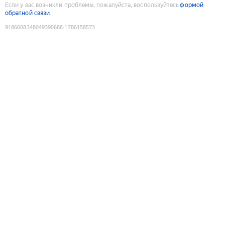
Если у вас возникли проблемы, пожалуйста, воспользуйтесь
формой
обратной связи
9186608348049390688
:
1786158573