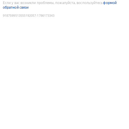
Если у вас возникли проблемы, пожалуйста, воспользуйтесь
формой
обратной связи
9187599513555192057
:
1786173343