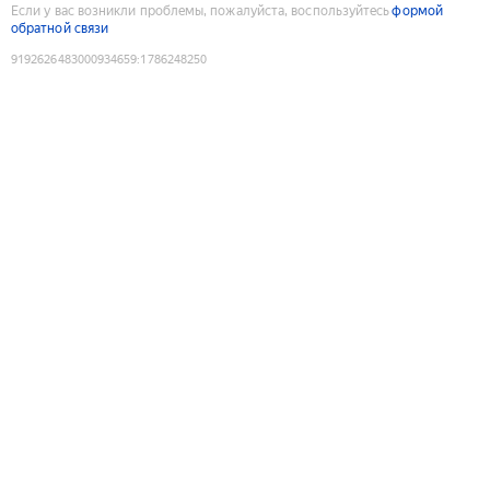
Если у вас возникли проблемы, пожалуйста, воспользуйтесь
формой
обратной связи
9192626483000934659
:
1786248250