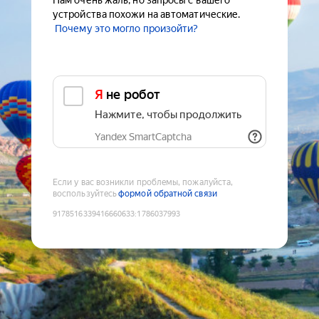
Нам очень жаль, но запросы с вашего
устройства похожи на автоматические.
Почему это могло произойти?
Я не робот
Нажмите, чтобы продолжить
Yandex SmartCaptcha
Если у вас возникли проблемы, пожалуйста,
воспользуйтесь
формой обратной связи
9178516339416660633
:
1786037993