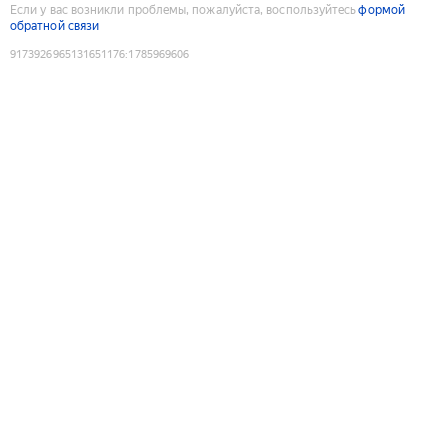
Если у вас возникли проблемы, пожалуйста, воспользуйтесь
формой
обратной связи
9173926965131651176
:
1785969606