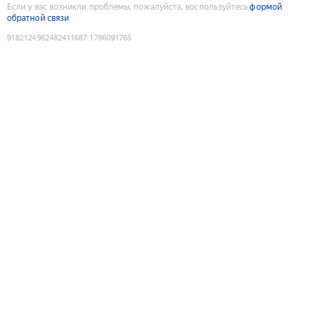
Если у вас возникли проблемы, пожалуйста, воспользуйтесь
формой
обратной связи
9182124962482411687
:
1786091765