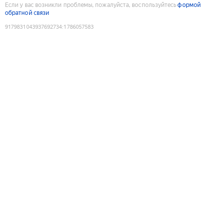
Если у вас возникли проблемы, пожалуйста, воспользуйтесь
формой
обратной связи
9179831043937692734
:
1786057583