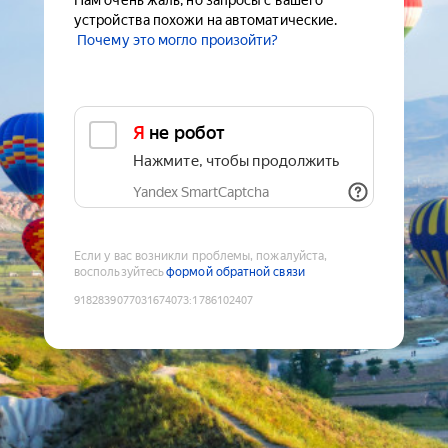
Нам очень жаль, но запросы с вашего
устройства похожи на автоматические.
Почему это могло произойти?
Я не робот
Нажмите, чтобы продолжить
Yandex SmartCaptcha
Если у вас возникли проблемы, пожалуйста,
воспользуйтесь
формой обратной связи
9182839077031674073
:
1786102407