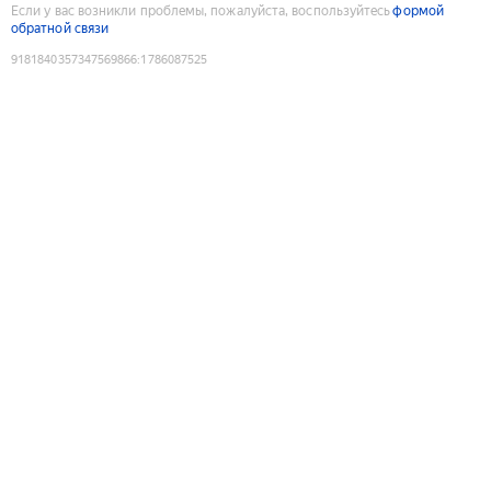
Если у вас возникли проблемы, пожалуйста, воспользуйтесь
формой
обратной связи
9181840357347569866
:
1786087525