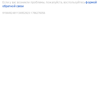
Если у вас возникли проблемы, пожалуйста, воспользуйтесь
формой
обратной связи
9194492481134952923
:
1786276056