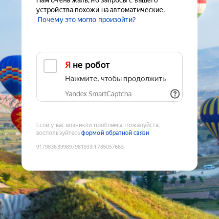
Нам очень жаль, но запросы с вашего
устройства похожи на автоматические.
Почему это могло произойти?
Я не робот
Нажмите, чтобы продолжить
Yandex SmartCaptcha
Если у вас возникли проблемы, пожалуйста,
воспользуйтесь
формой обратной связи
9179836399897981933
:
1786057663