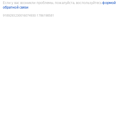
Если у вас возникли проблемы, пожалуйста, воспользуйтесь
формой
обратной связи
9189293230016074930
:
1786198581