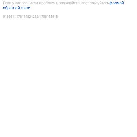
Если у вас возникли проблемы, пожалуйста, воспользуйтесь
формой
обратной связи
9186611176484824252
:
1786158615