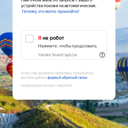
Нам очень жаль, но запросы с вашего
устройства похожи на автоматические.
Почему это могло произойти?
Я не робот
Нажмите, чтобы продолжить
Yandex SmartCaptcha
Если у вас возникли проблемы, пожалуйста,
воспользуйтесь
формой обратной связи
9190003230321591059
:
1786209161