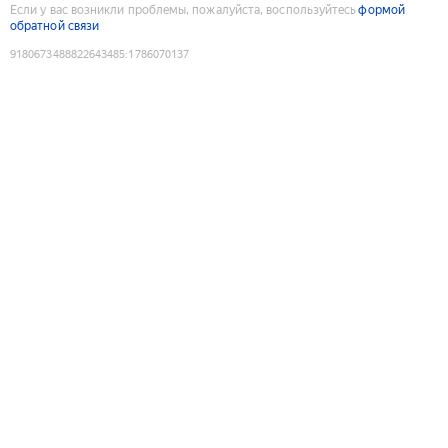
Если у вас возникли проблемы, пожалуйста, воспользуйтесь
формой
обратной связи
9180673488822643485
:
1786070137