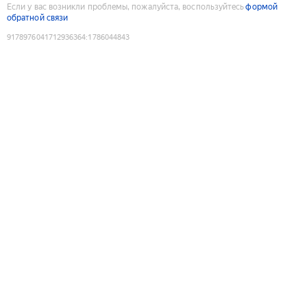
Если у вас возникли проблемы, пожалуйста, воспользуйтесь
формой
обратной связи
9178976041712936364
:
1786044843