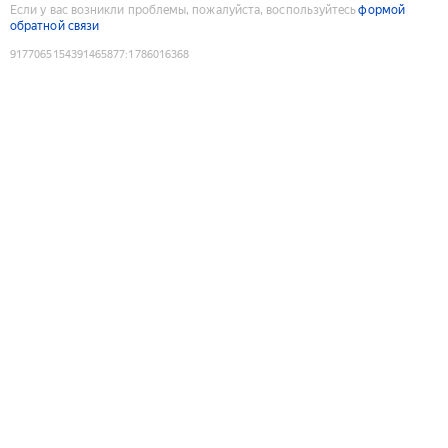
Если у вас возникли проблемы, пожалуйста, воспользуйтесь
формой
обратной связи
9177065154391465877
:
1786016368