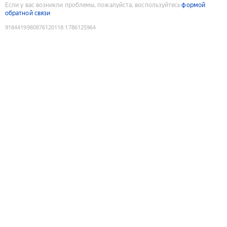
Если у вас возникли проблемы, пожалуйста, воспользуйтесь
формой
обратной связи
9184419980876120118
:
1786125964