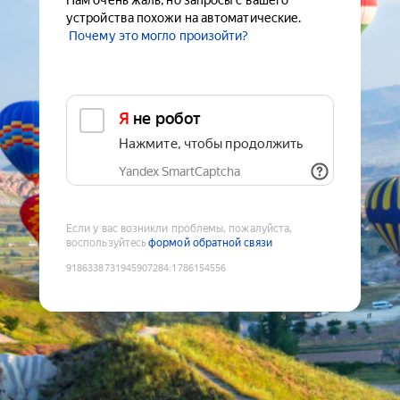
Нам очень жаль, но запросы с вашего
устройства похожи на автоматические.
Почему это могло произойти?
Я не робот
Нажмите, чтобы продолжить
Yandex SmartCaptcha
Если у вас возникли проблемы, пожалуйста,
воспользуйтесь
формой обратной связи
9186338731945907284
:
1786154556