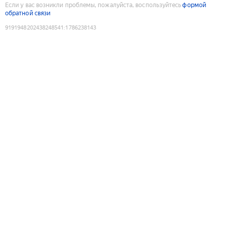
Если у вас возникли проблемы, пожалуйста, воспользуйтесь
формой
обратной связи
9191948202438248541
:
1786238143