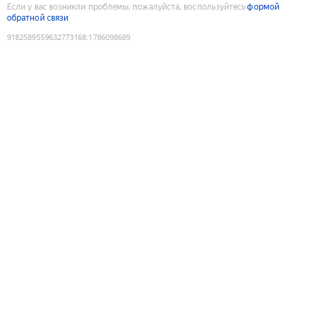
Если у вас возникли проблемы, пожалуйста, воспользуйтесь
формой
обратной связи
9182589559632773168
:
1786098689