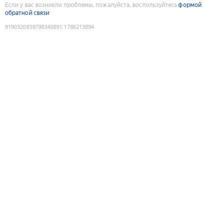
Если у вас возникли проблемы, пожалуйста, воспользуйтесь
формой
обратной связи
9190320839798340891
:
1786213894