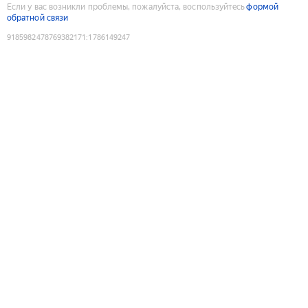
Если у вас возникли проблемы, пожалуйста, воспользуйтесь
формой
обратной связи
9185982478769382171
:
1786149247