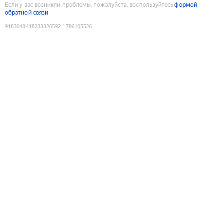
Если у вас возникли проблемы, пожалуйста, воспользуйтесь
формой
обратной связи
9183048418233326592
:
1786105526