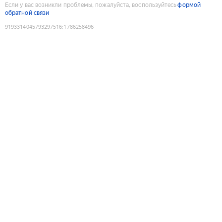
Если у вас возникли проблемы, пожалуйста, воспользуйтесь
формой
обратной связи
9193314045793297516
:
1786258496