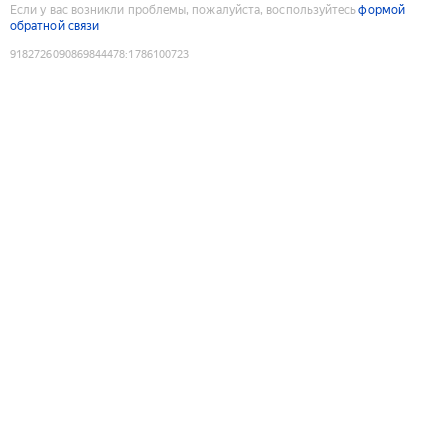
Если у вас возникли проблемы, пожалуйста, воспользуйтесь
формой
обратной связи
9182726090869844478
:
1786100723