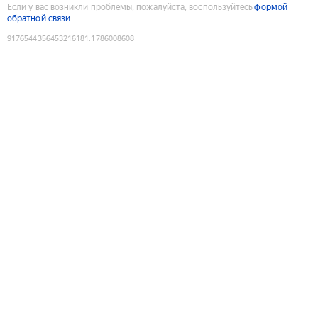
Если у вас возникли проблемы, пожалуйста, воспользуйтесь
формой
обратной связи
9176544356453216181
:
1786008608