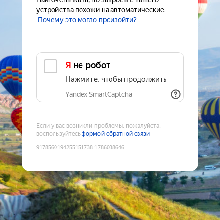
Нам очень жаль, но запросы с вашего
устройства похожи на автоматические.
Почему это могло произойти?
Я не робот
Нажмите, чтобы продолжить
Yandex SmartCaptcha
Если у вас возникли проблемы, пожалуйста,
воспользуйтесь
формой обратной связи
9178560194255151738
:
1786038646