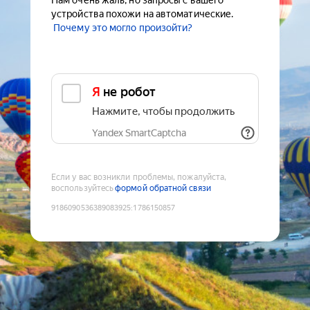
Нам очень жаль, но запросы с вашего
устройства похожи на автоматические.
Почему это могло произойти?
Я не робот
Нажмите, чтобы продолжить
Yandex SmartCaptcha
Если у вас возникли проблемы, пожалуйста,
воспользуйтесь
формой обратной связи
9186090536389083925
:
1786150857