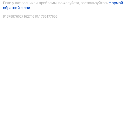
Если у вас возникли проблемы, пожалуйста, воспользуйтесь
формой
обратной связи
9187887602716274610
:
1786177636