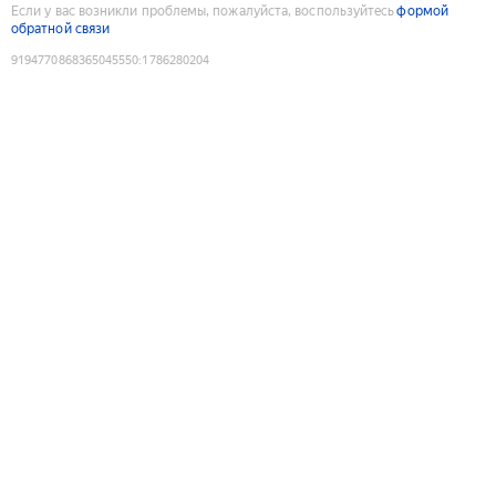
Если у вас возникли проблемы, пожалуйста, воспользуйтесь
формой
обратной связи
9194770868365045550
:
1786280204