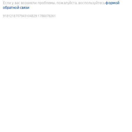
Если у вас возникли проблемы, пожалуйста, воспользуйтесь
формой
обратной связи
9181218707943104829
:
1786078261