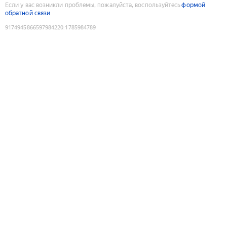
Если у вас возникли проблемы, пожалуйста, воспользуйтесь
формой
обратной связи
9174945866597984220
:
1785984789