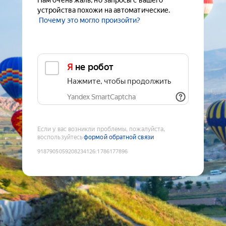
Нам очень жаль, но запросы с вашего
устройства похожи на автоматические.
Почему это могло произойти?
Я не робот
Нажмите, чтобы продолжить
Yandex SmartCaptcha
Если у вас возникли проблемы, пожалуйста,
воспользуйтесь
формой обратной связи
9187905059208234126
:
1786177896