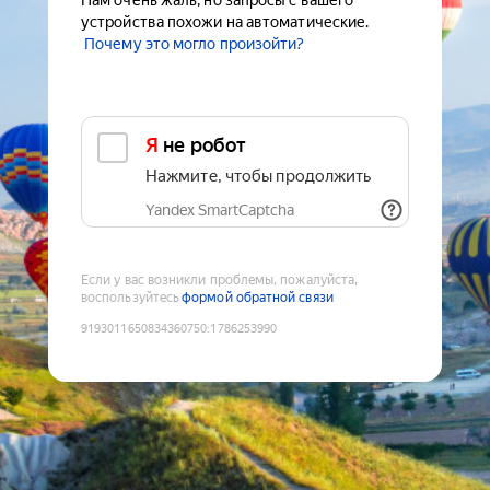
Нам очень жаль, но запросы с вашего
устройства похожи на автоматические.
Почему это могло произойти?
Я не робот
Нажмите, чтобы продолжить
Yandex SmartCaptcha
Если у вас возникли проблемы, пожалуйста,
воспользуйтесь
формой обратной связи
9193011650834360750
:
1786253990