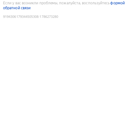
Если у вас возникли проблемы, пожалуйста, воспользуйтесь
формой
обратной связи
9194306179344505308
:
1786273280