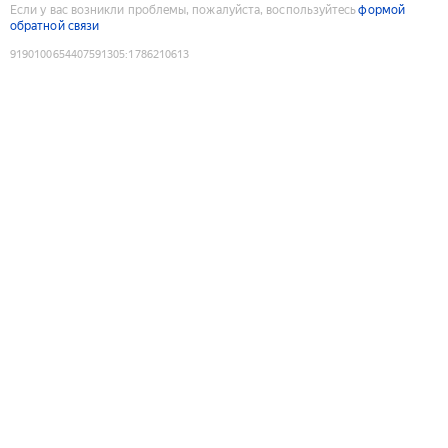
Если у вас возникли проблемы, пожалуйста, воспользуйтесь
формой
обратной связи
9190100654407591305
:
1786210613