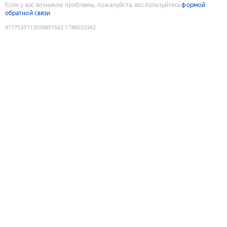
Если у вас возникли проблемы, пожалуйста, воспользуйтесь
формой
обратной связи
9177533113559851502
:
1786023342