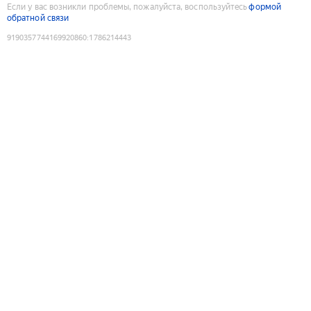
Если у вас возникли проблемы, пожалуйста, воспользуйтесь
формой
обратной связи
9190357744169920860
:
1786214443