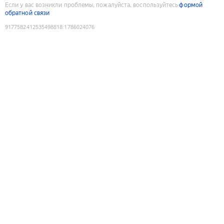
Если у вас возникли проблемы, пожалуйста, воспользуйтесь
формой
обратной связи
9177582412535498818
:
1786024076