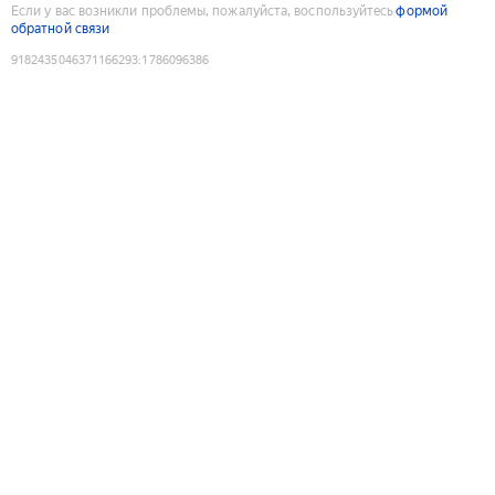
Если у вас возникли проблемы, пожалуйста, воспользуйтесь
формой
обратной связи
9182435046371166293
:
1786096386