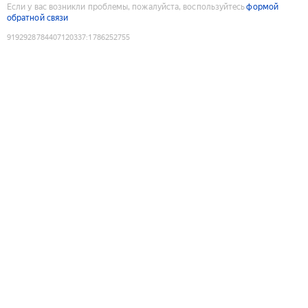
Если у вас возникли проблемы, пожалуйста, воспользуйтесь
формой
обратной связи
9192928784407120337
:
1786252755