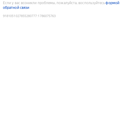
Если у вас возникли проблемы, пожалуйста, воспользуйтесь
формой
обратной связи
9181051027855280777
:
1786075763