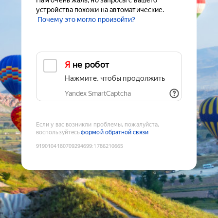
Нам очень жаль, но запросы с вашего
устройства похожи на автоматические.
Почему это могло произойти?
Я не робот
Нажмите, чтобы продолжить
Yandex SmartCaptcha
Если у вас возникли проблемы, пожалуйста,
воспользуйтесь
формой обратной связи
9190104180709294699
:
1786210665