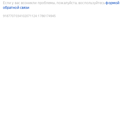
Если у вас возникли проблемы, пожалуйста, воспользуйтесь
формой
обратной связи
9187707034102071124
:
1786174945