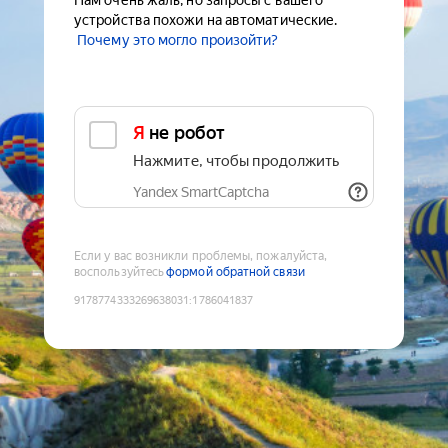
Нам очень жаль, но запросы с вашего
устройства похожи на автоматические.
Почему это могло произойти?
Я не робот
Нажмите, чтобы продолжить
Yandex SmartCaptcha
Если у вас возникли проблемы, пожалуйста,
воспользуйтесь
формой обратной связи
9178774333269638031
:
1786041837