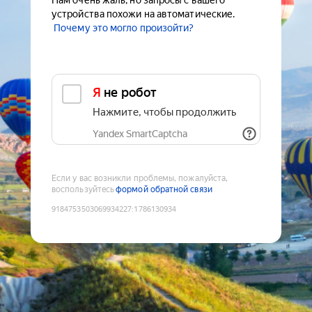
Нам очень жаль, но запросы с вашего
устройства похожи на автоматические.
Почему это могло произойти?
Я не робот
Нажмите, чтобы продолжить
Yandex SmartCaptcha
Если у вас возникли проблемы, пожалуйста,
воспользуйтесь
формой обратной связи
9184753503069934227
:
1786130934