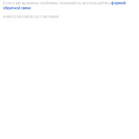
Если у вас возникли проблемы, пожалуйста, воспользуйтесь
формой
обратной связи
9188372300108535133
:
1786184858