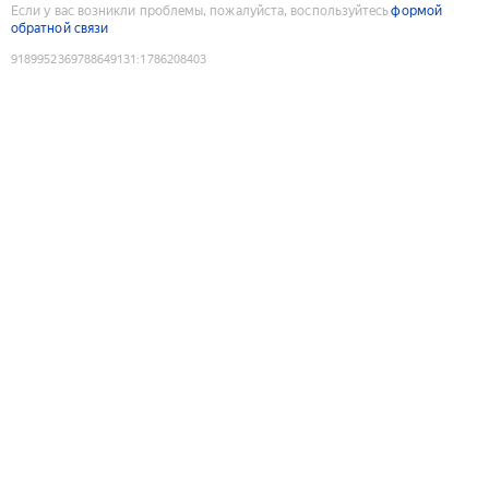
Если у вас возникли проблемы, пожалуйста, воспользуйтесь
формой
обратной связи
9189952369788649131
:
1786208403