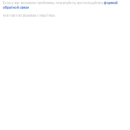
Если у вас возникли проблемы, пожалуйста, воспользуйтесь
формой
обратной связи
9181198118138349584
:
1786077954